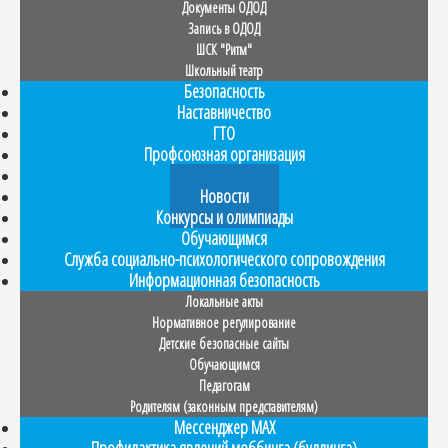
Документы ОДОД
Запись в ОДОД
ШСК "Ритм"
Школьный театр
Безопасность
Наставничество
ГТО
Профсоюзная организация
Прием в 1 класс
Новости
Конкурсы и олимпиады
Обучающимся
Служба социально-психологического сопровождения
Информационная безопасность
Локальные акты
Нормативное регулирование
Детские безопасные сайты
Обучающимся
Педагогам
Родителям (законным представителям)
Мессенджер MAX