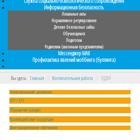
Служба социально-психологического сопровождения
Информационная безопасность
Локальные акты
Нормативное регулирование
Детские безопасные сайты
Обучающимся
Педагогам
Родителям (законным представителям)
Мессенджер MAX
Профилактика явлений моббинга (буллинга)
Вы здесь:
Главная
Воспитательная работа
РДДМ
Электронный дневник
ОГЭ / ЕГЭ
Обращения граждан
Противодействие коррупции
Дистанционное обучение