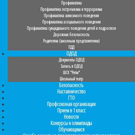
Профилактика
Профилактика экстремизма и терроризма
Профилактика зависимого поведения
Профилактика асоциального поведения
Профилактика суицидального поведения детей и подростков
Дорожная безопасность
Родителям (законным представителям)
ПДД
ОДОД
Документы ОДОД
Запись в ОДОД
ШСК "Ритм"
Школьный театр
Безопасность
Наставничество
ГТО
Профсоюзная организация
Прием в 1 класс
Новости
Конкурсы и олимпиады
Обучающимся