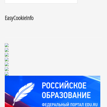
EasyCookieInfo