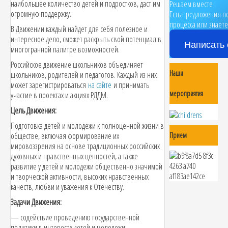
наибольшее количество детей и подростков, даст им
Решаем вместе
огромную поддержку.
Есть предложения п
процесса или знаете
В Движении каждый найдет для себя полезное и
интересное дело, сможет раскрыть свой потенциал в
Написать 
многогранной палитре возможностей.
Российское движение школьников объединяет
Наши
школьников, родителей и педагогов. Каждый из них
может зарегистрироваться
на сайте
и принимать
мероприятия
участие в проектах и акциях РДДМ.
Цель Движения:
Подготовка детей и молодежи к полноценной жизни в
обществе, включая формирование их
Прием
мировоззрения на основе традиционных российских
духовных и нравственных ценностей, а также
развитие у детей и молодежи общественно значимой
и творческой активности, высоких нравственных
качеств, любви и уважения к Отечеству.
Задачи Движения:
— содействие проведению государственной
политики в интересах детей и молодежи;