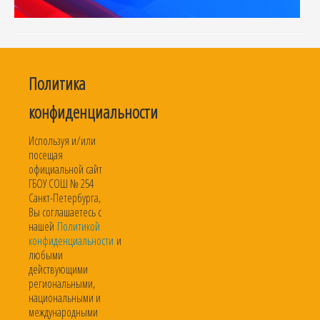
Политика
конфиденциальности
Используя и/или
посещая
официальной сайт
ГБОУ СОШ № 254
Санкт-Петербурга,
Вы соглашаетесь с
нашей
Политикой
конфиденциальности
и
любыми
действующими
региональными,
национальными и
международными