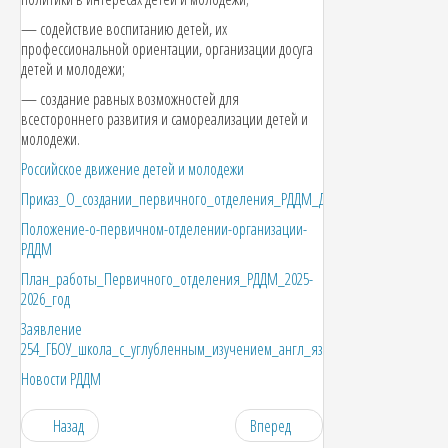
— содействие воспитанию детей, их
профессиональной ориентации, организации досуга
детей и молодежи;
— создание равных возможностей для
всестороннего развития и самореализации детей и
молодежи.
Российское движение детей и молодежи
Приказ_О_создании_первичного_отделения_РДДМ_Движение_первых
Положение-о-первичном-отделении-организации-
РДДМ
План_работы_Первичного_отделения_РДДМ_2025-
2026_год
Заявление
254_ГБОУ_школа_с_углубленным_изучением_англ_яз
Новости РДДМ
Назад
Вперед