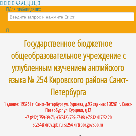
A
A
A
Ц
Ц
Ц
Ц
Для слабовидящих
Искать...
Государственное бюджетное
общеобразовательное учреждение с
углубленным изучением английского
языка № 254 Кировского района Санкт-
Петербурга
1 здание: 198261 г. Санкт-Петербург ул. Бурцева, д.9 2 здание: 198261 г. Санкт-
Петербург ул. Бурцева, д.12
+7 (812) 759-39-76, +7(812) 759-37-88 +7 812 417 52 20
sc254@kirov.spb.ru; sc254.kir@obr.gov.spb.ru