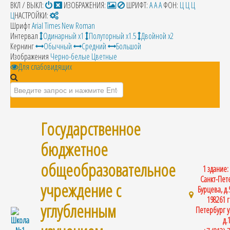
ВКЛ / ВЫКЛ:
ИЗОБРАЖЕНИЯ:
ШРИФТ:
A
A
A
ФОН:
Ц
Ц
Ц
Ц
НАСТРОЙКИ:
Шрифт
Arial
Times New Roman
Интервал
Одинарный х1
Полуторный х1.5
Двойной х2
Кернинг
Обычный
Средний
Большой
Изображения
Черно-белые
Цветные
Для слабовидящих
Искать...
Государственное
бюджетное
общеобразовательное
1 здание: 
Санкт-Пете
учреждение с
Бурцева, д.
198261 г
углубленным
Петербург у
д.