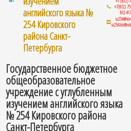
изучением
+7 (812) 7
+7(812) 75
английского языка №
812 417
sc254@kiro
254 Кировского
sc254.kir@ob
района Санкт-
Петербурга
Государственное бюджетное
общеобразовательное
учреждение с углубленным
изучением английского языка
№ 254 Кировского района
Санкт-Петербурга