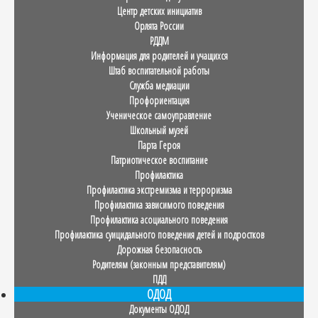
Центр детских инициатив
Орлята России
РДДМ
Информация для родителей и учащихся
Штаб воспитательной работы
Служба медиации
Профориентация
Ученическое самоуправление
Школьный музей
Парта Героя
Патриотическое воспитание
Профилактика
Профилактика экстремизма и терроризма
Профилактика зависимого поведения
Профилактика асоциального поведения
Профилактика суицидального поведения детей и подростков
Дорожная безопасность
Родителям (законным представителям)
ПДД
ОДОД
Документы ОДОД