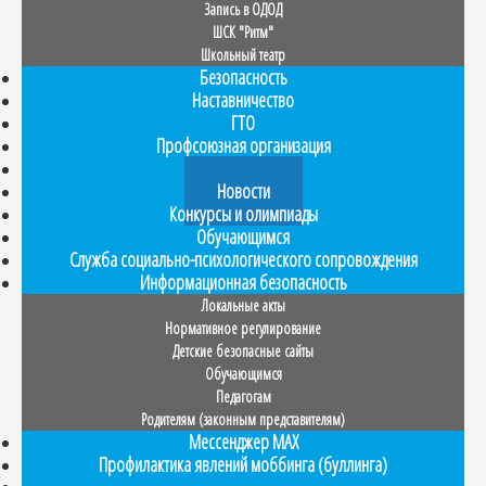
Запись в ОДОД
ШСК "Ритм"
Школьный театр
Безопасность
Наставничество
ГТО
Профсоюзная организация
Прием в 1 класс
Новости
Конкурсы и олимпиады
Обучающимся
Служба социально-психологического сопровождения
Информационная безопасность
Локальные акты
Нормативное регулирование
Детские безопасные сайты
Обучающимся
Педагогам
Родителям (законным представителям)
Мессенджер MAX
Профилактика явлений моббинга (буллинга)