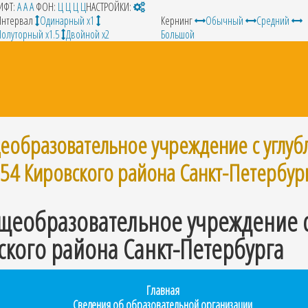
ИФТ:
A
A
A
ФОН:
Ц
Ц
Ц
Ц
НАСТРОЙКИ:
Интервал
Одинарный х1
Кернинг
Обычный
Средний
Полуторный х1.5
Двойной х2
Большой
еобразовательное учреждение с углу
254 Кировского района Санкт-Петербур
щеобразовательное учреждение 
ского района Санкт-Петербурга
Главная
Сведения об образовательной организации