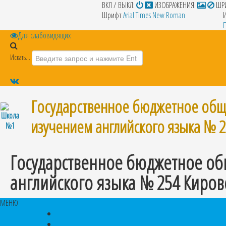
ВКЛ / ВЫКЛ:
ИЗОБРАЖЕНИЯ:
ШР
Шрифт
Arial
Times New Roman
Для слабовидящих
Искать...
Государственное бюджетное общ
изучением английского языка № 
Государственное бюджетное об
английского языка № 254 Киров
МЕНЮ