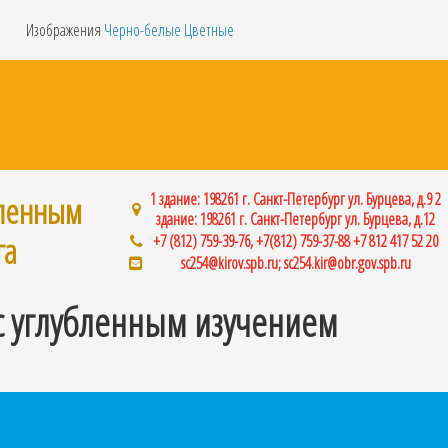
Изображения
Черно-белые
Цветные
бленным
1 здание: 198261 г. Санкт-Петербург ул. Бурцева, д.9 2
здание: 198261 г. Санкт-Петербург ул. Бурцева, д.12
га
+7 (812) 759-39-76, +7(812) 759-37-88 +7 812 417 52 20
sc254@kirov.spb.ru; sc254.kir@obr.gov.spb.ru
с углубленным изучением