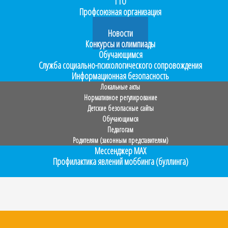
ГТО
Профсоюзная организация
Прием в 1 класс
Новости
Конкурсы и олимпиады
Обучающимся
Служба социально-психологического сопровождения
Информационная безопасность
Локальные акты
Нормативное регулирование
Детские безопасные сайты
Обучающимся
Педагогам
Родителям (законным представителям)
Мессенджер MAX
Профилактика явлений моббинга (буллинга)