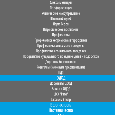
Служба медиации
Профориентация
Ученическое самоуправление
Школьный музей
Парта Героя
Патриотическое воспитание
Профилактика
Профилактика экстремизма и терроризма
Профилактика зависимого поведения
Профилактика асоциального поведения
Профилактика суицидального поведения детей и подростков
Дорожная безопасность
Родителям (законным представителям)
ПДД
ОДОД
Документы ОДОД
Запись в ОДОД
ШСК "Ритм"
Школьный театр
Безопасность
Наставничество