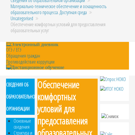
Сведения об образовательной организации
Материально-техническое обеспечение и оснащенность
образовательного процесса. Доступная среда
Uncategorised
Обеспечение комфортных условий для предоставления
образовательных услуг
Электронный дневник
ОГЭ / ЕГЭ
Обращения граждан
Противодействие коррупции
Дистанционное обучение
Обеспечение
СВЕДЕНИЯ ОБ
комфортных
ОБРАЗОВАТЕЛЬНОЙ
условий для
ОРГАНИЗАЦИИ
предоставления
Основные
сведения
образовательных
Структура и