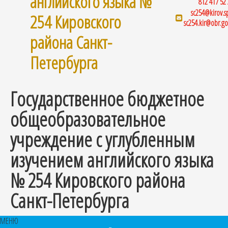
английского языка №
812 417 52
sc254@kirov.s
254 Кировского
sc254.kir@obr.go
района Санкт-
Петербурга
Государственное бюджетное
общеобразовательное
учреждение с углубленным
изучением английского языка
№ 254 Кировского района
Санкт-Петербурга
МЕНЮ