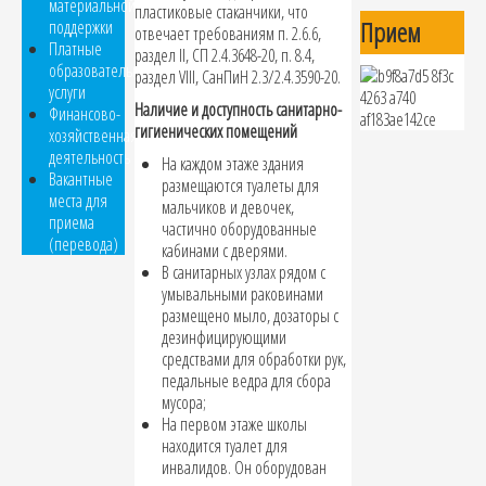
материальной
пластиковые стаканчики, что
Прием
поддержки
отвечает требованиям п. 2.6.6,
Платные
раздел II, СП 2.4.3648-20, п. 8.4,
образовательные
раздел VIII, СанПиН 2.3/2.4.3590-20.
услуги
Наличие и доступность санитарно-
Финансово-
гигиенических помещений
хозяйственная
деятельность
На каждом этаже здания
Вакантные
размещаются туалеты для
места для
мальчиков и девочек,
приема
частично оборудованные
(перевода)
кабинами с дверями.
В санитарных узлах рядом с
умывальными раковинами
размещено мыло, дозаторы с
дезинфицирующими
средствами для обработки рук,
педальные ведра для сбора
мусора;
На первом этаже школы
находится туалет для
инвалидов. Он оборудован