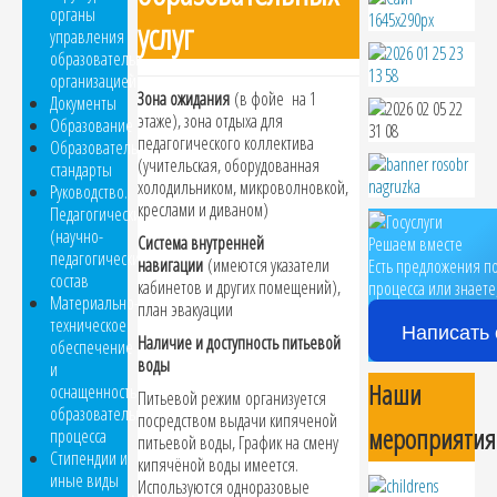
органы
услуг
управления
образовательной
организацией
Зона ожидания
(в фойе на 1
Документы
этаже), зона отдыха для
Образование
педагогического коллектива
Образовательные
(учительская, оборудованная
стандарты
холодильником, микроволновкой,
Руководство.
креслами и диваном)
Педагогический
(научно-
Система внутренней
Решаем вместе
педагогический)
навигации
(имеются указатели
Есть предложения п
состав
кабинетов и других помещений),
процесса или знаете
Материально-
план эвакуации
техническое
Написать 
Наличие и доступность питьевой
обеспечение
воды
и
Наши
оснащенность
Питьевой режим
организуется
образовательного
посредством выдачи кипяченой
мероприятия
процесса
питьевой воды, График на смену
Стипендии и
кипячёной воды имеется.
иные виды
Используются одноразовые