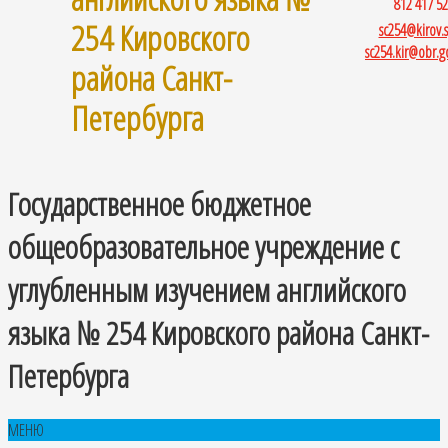
812 417 52
254 Кировского
sc254@kirov.s
sc254.kir@obr.g
района Санкт-
Петербурга
Государственное бюджетное
общеобразовательное учреждение с
углубленным изучением английского
языка № 254 Кировского района Санкт-
Петербурга
МЕНЮ