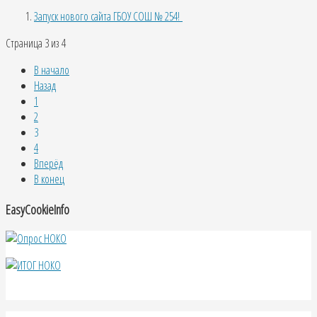
Запуск нового сайта ГБОУ СОШ № 254!
Страница 3 из 4
В начало
Назад
1
2
3
4
Вперёд
В конец
EasyCookieInfo