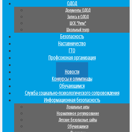
ОДОД
Документы ОДОД
Запись в ОДОД
ШСК "Ритм"
Школьный театр
Безопасность
Наставничество
ГТО
Профсоюзная организация
Прием в 1 класс
Новости
Конкурсы и олимпиады
Обучающимся
Служба социально-психологического сопровождения
Информационная безопасность
Локальные акты
Нормативное регулирование
Детские безопасные сайты
Обучающимся