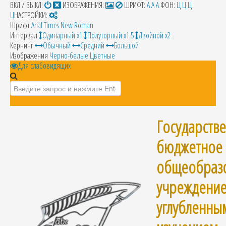
ВКЛ / ВЫКЛ:
ИЗОБРАЖЕНИЯ:
ШРИФТ:
A
A
A
ФОН:
Ц
Ц
Ц
Ц
НАСТРОЙКИ:
Шрифт
Arial
Times New Roman
Интервал
Одинарный х1
Полуторный х1.5
Двойной х2
Кернинг
Обычный
Средний
Большой
Изображения
Черно-белые
Цветные
Для слабовидящих
Искать...
Государств
бюджетное
общеобраз
учреждение
углубленны