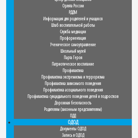
Орлята России
РДДМ
Информация для родителей и учащихся
Штаб воспитательной работы
Служба медиации
Профориентация
Ученическое самоуправление
Школьный музей
Парта Героя
Патриотическое воспитание
Профилактика
Профилактика экстремизма и терроризма
Профилактика зависимого поведения
Профилактика асоциального поведения
Профилактика суицидального поведения детей и подростков
Дорожная безопасность
Родителям (законным представителям)
ПДД
ОДОД
Документы ОДОД
Запись в ОДОД