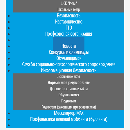
ШСК "Ритм"
Школьный театр
Безопасность
Наставничество
ГТО
Профсоюзная организация
Прием в 1 класс
Новости
Конкурсы и олимпиады
Обучающимся
Служба социально-психологического сопровождения
Информационная безопасность
Локальные акты
Нормативное регулирование
Детские безопасные сайты
Обучающимся
Педагогам
Родителям (законным представителям)
Мессенджер MAX
Профилактика явлений моббинга (буллинга)