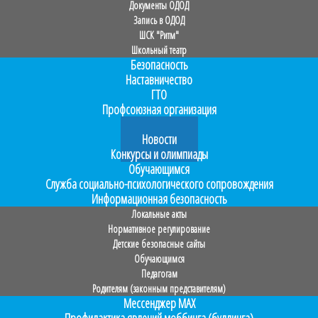
Документы ОДОД
Запись в ОДОД
ШСК "Ритм"
Школьный театр
Безопасность
Наставничество
ГТО
Профсоюзная организация
Прием в 1 класс
Новости
Конкурсы и олимпиады
Обучающимся
Служба социально-психологического сопровождения
Информационная безопасность
Локальные акты
Нормативное регулирование
Детские безопасные сайты
Обучающимся
Педагогам
Родителям (законным представителям)
Мессенджер MAX