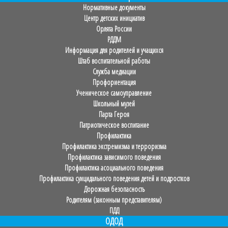
Нормативные документы
Центр детских инициатив
Орлята России
РДДМ
Информация для родителей и учащихся
Штаб воспитательной работы
Служба медиации
Профориентация
Ученическое самоуправление
Школьный музей
Парта Героя
Патриотическое воспитание
Профилактика
Профилактика экстремизма и терроризма
Профилактика зависимого поведения
Профилактика асоциального поведения
Профилактика суицидального поведения детей и подростков
Дорожная безопасность
Родителям (законным представителям)
ПДД
ОДОД